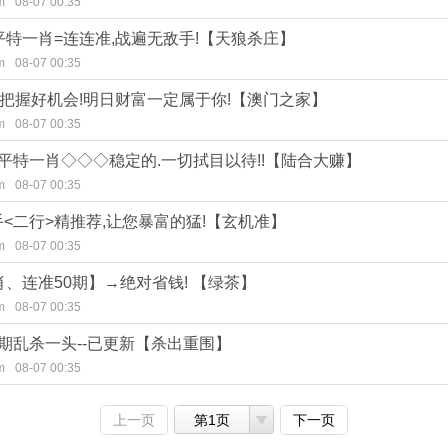
m
08-07 00:35
庄平特一肖=连连准,战遍无敌手!【天狼杀庄】
m
08-07 00:35
肖>把握好机会!明日财富一定属于你!【澳门之家】
m
08-07 00:35
◇◇平特一肖◇◇◇稳定的.一切拭目以待!!【陆合大赚】
m
08-07 00:35
高手<二行>精推荐,让您暴富的猛!【玄机准】
m
08-07 00:35
杀肖、连准50期】→绝对省钱! 【绿茶】
m
08-07 00:35
期期乱杀一头--已更新【杀出重围】
m
08-07 00:35
上一页
第1页
下一页