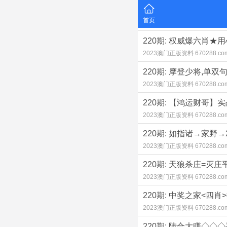
首页
220期: 权威爆六肖
2023澳门正版资料 670288.co
220期: 摩登少将,
2023澳门正版资料 670288.co
220期: 【鸿运财哥
2023澳门正版资料 670288.co
220期: 如指诸→家野
2023澳门正版资料 670288.co
220期: 天狼杀庄=灭
2023澳门正版资料 670288.co
220期: 中奖之家<四
2023澳门正版资料 670288.co
220期: 陆合大赚◇