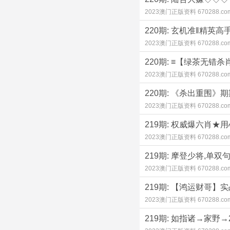
2023澳门正版资料 670288.co
220期: 玄机准‖精英
2023澳门正版资料 670288.co
220期: ≡【绿茶无错
2023澳门正版资料 670288.co
220期: 《杀出重围》
2023澳门正版资料 670288.co
219期: 权威爆六肖
2023澳门正版资料 670288.co
219期: 摩登少将,
2023澳门正版资料 670288.co
219期: 【鸿运财哥
2023澳门正版资料 670288.co
219期: 如指诸→家野